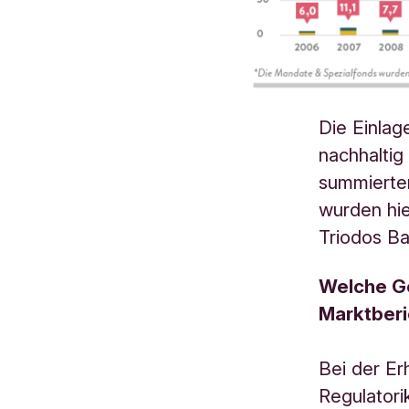
Die Einlag
nachhaltig
summierten
wurden hie
Triodos B
Welche Ge
Marktber
Bei der Er
Regulatori