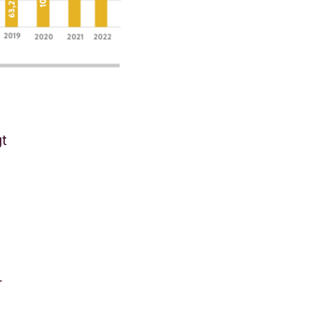
d
gt
r