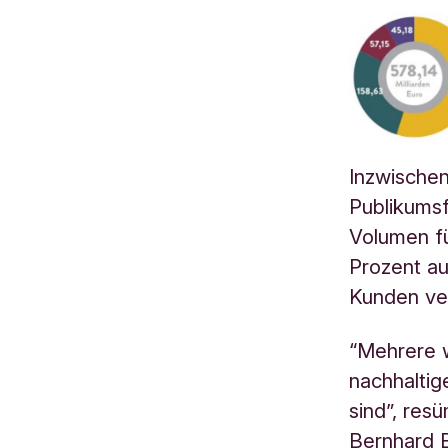
Inzwischen
Publikumsf
Volumen f
Prozent auf
Kunden ve
“Mehrere w
nachhaltig
sind”, res
Bernhard E