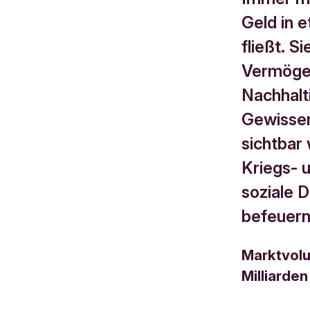
Geld in 
fließt. S
Vermögen
Nachhalt
Gewissen
sichtbar
Kriegs- 
soziale D
befeuern
Marktvolu
Milliarde