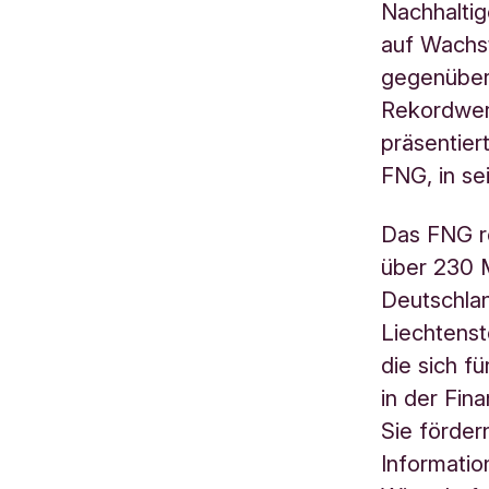
Nachhaltig
auf Wachst
gegenüber
Rekordwert
präsentier
FNG, in se
Das FNG r
über 230 M
Deutschlan
Liechtenst
die sich f
in der Fin
Sie förder
Informati