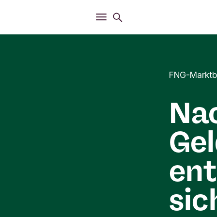
Öffnen
Suchmenü
Öffnen
Hauptmenü
FNG-Marktb
Nac
Gel
ent
sic