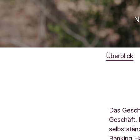
N
Überblick
Das Geschä
Geschäft. 
selbststän
Banking Ha