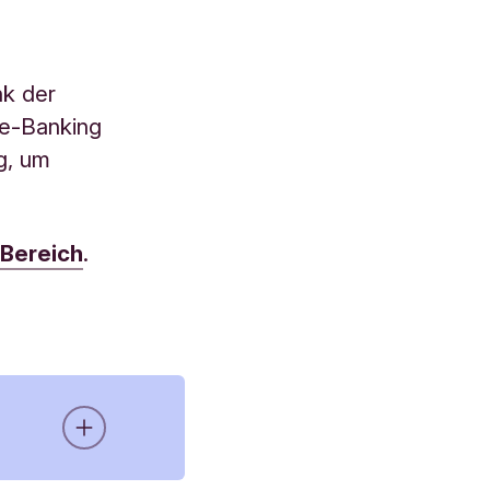
nk der
ne-Banking
g, um
-Bereich
.