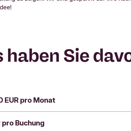
idee!
 haben Sie dav
50 EUR pro Monat
R pro Buchung
en nur, was nötig ist, um die tatsächlich anfalle