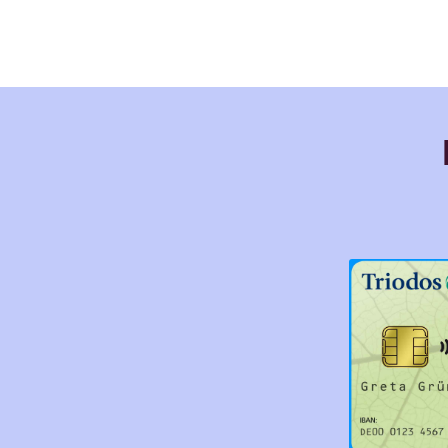
Kontofüh
Preis pro
Kontoaus
Sm@rt-TA
SecureGo
Jahresbei
Zahlungen
Eurogebie