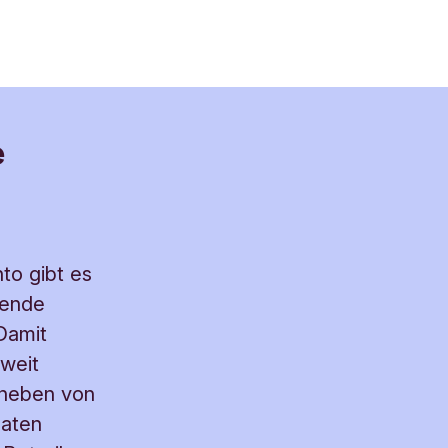
e
onischen
to gibt es
sende
 Damit
dweit
bheben von
aten