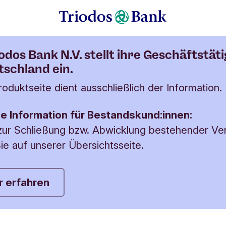
ge Menüpunkte
ck
Vorteile
App
Konditionen
Karte
FAQ
iodos Bank N.V. stellt ihre Geschäftstäti
tschland ein.
oduktseite dient ausschließlich der Information.
e Information für Bestandskund:innen:
 zur Schließung bzw. Abwicklung bestehender Ve
ie auf unserer Übersichtsseite.
 erfahren