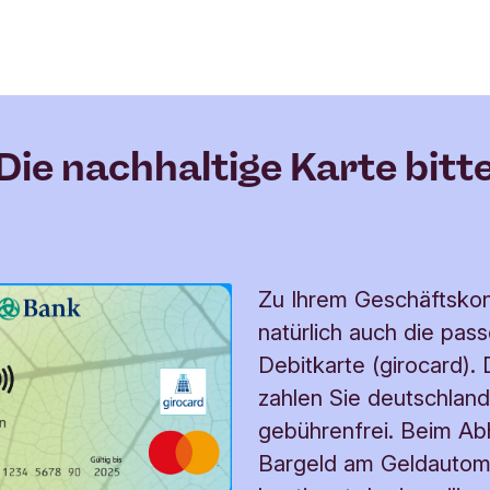
rungsgebühr
12,50 EUR
 Buchung
0,14 EUR
Die nachhaltige Karte bitt
zug
gebührenfrei im elektr
Postfach
N plus
gebührenfrei
Zu Ihrem Geschäftskon
 plus-App
gebührenfrei
natürlich auch die pas
Debitkarte (girocard).
trag Debitkarte
15,- EUR
zahlen Sie deutschlan
gebührenfrei. Beim A
 mit der Debitkarte im
gebührenfrei
Bargeld am Geldautom
t