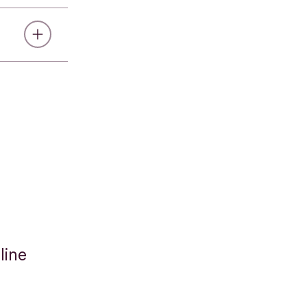
eren - und
Triodos
 Per
ie TAN-
line