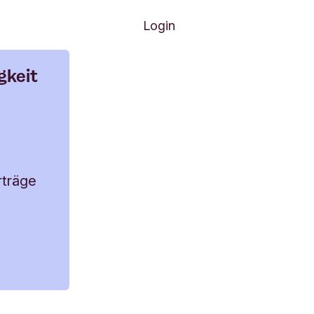
Nächste Menüpunkte
Antrag
Login
gkeit
rträge