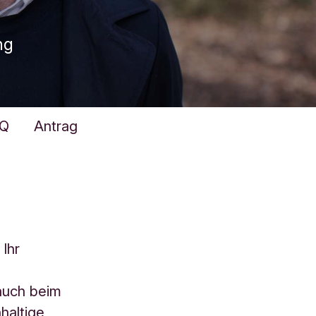
ng
Q
Antrag
 Ihr
 auch beim
haltige