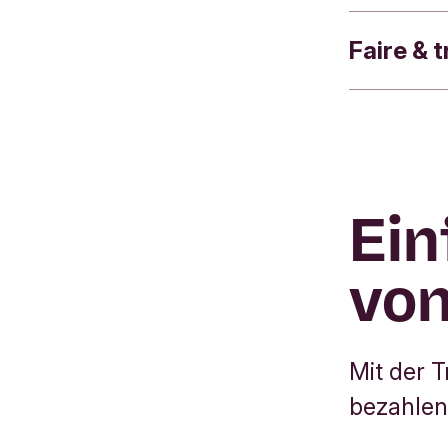
zu decken.
nicht das 
Faire & 
Einfach un
Geschäftsk
Ihr nachha
Computer 
Verwaltung
Ein
von
Mit der 
bezahlen