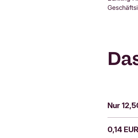
Geschäfts
Das
Nur 12,
0,14 EU
Sie bezahl