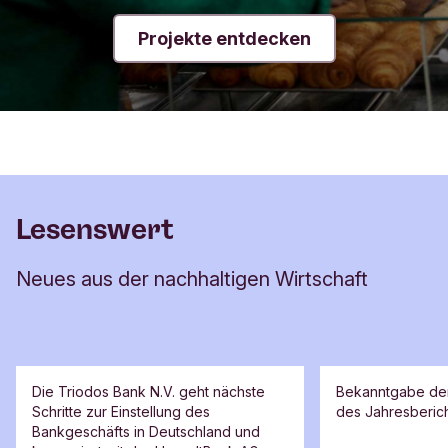
Projekte entdecken
Lesenswert
Neues aus der nachhaltigen Wirtschaft
Pressemitteilung
Pressemitteilun
Die Triodos Bank N.V. geht nächste
Bekanntgabe der
Schritte zur Einstellung des
des Jahresberic
Triodos Bank N.V.
Jahresberic
Bankgeschäfts in Deutschland und
Deutschland unterstützt
veröffentlic