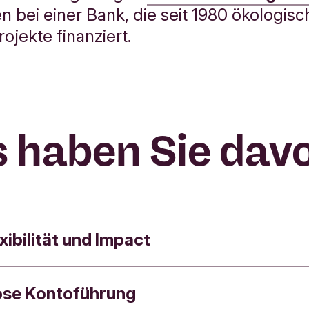
en bei einer Bank, die seit 1980 ökologis
rojekte finanziert.
 haben Sie dav
xibilität und Impact
ose Kontoführung
eld ist nachhaltig und täglich verfügbar. Sie kön