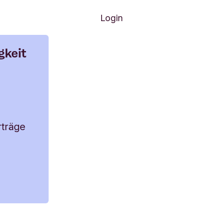
 neuen Anträge entgegen.
Login
gkeit
rträge