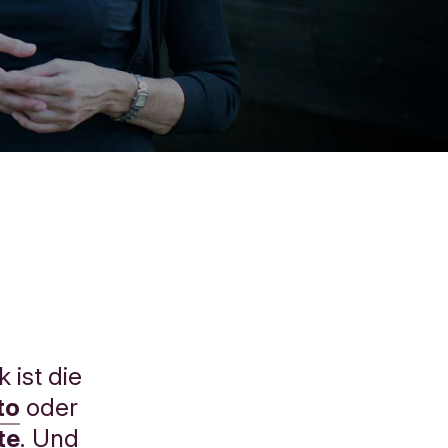
 ist die
to
oder
te
. Und