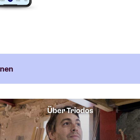
onen
0,0 % p.a. variabel*
Über Triodos
keit
Täglich
nlage
Keine