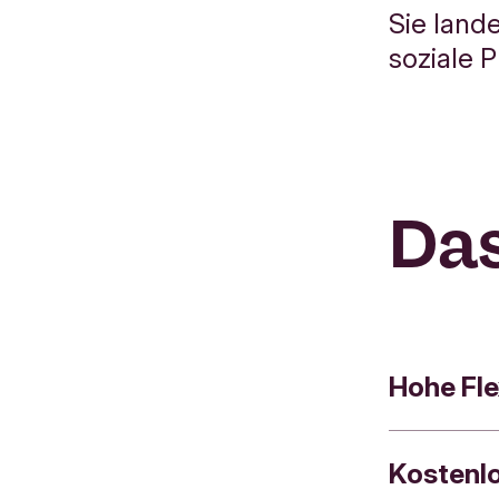
Sie land
soziale P
Das
Hohe Fle
Kostenl
Ihr Tagesg