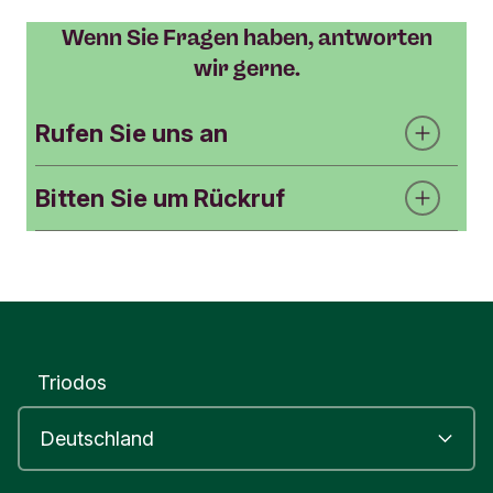
Wenn Sie Fragen haben, antworten
wir gerne.
Rufen Sie uns an
Bitten Sie um Rückruf
Kundenbetreuung
069 7171 9191
K
Pflichtfelder
o
n
Was ist Ihre
t
Bitte geben Sie ein Thema mit
maximal 120 Zeichen ein.
a
Frage?
Triodos
k
t
Ihr
f
Triodos wird zurückrufen und nach dieser
o
Person mit Namen fragen.
Name