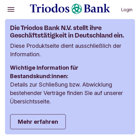
Vorherige Menüpunkte
Nächste Menüpunkte
Langfristig
Wir nehmen keine neuen Anträge entgegen.
Mittel- und kurzfristig
Login
Öffnen
Hauptmenü
Die Triodos Bank N.V. stellt ihre
Geschäftstätigkeit in Deutschland ein.
Diese Produktseite dient ausschließlich der
Information.
Wichtige Information für
Bestandskund:innen:
Details zur Schließung bzw. Abwicklung
bestehender Verträge finden Sie auf unserer
Übersichtsseite.
Mehr erfahren