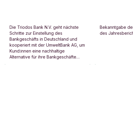
Ihr
f
Triodos wird zurückrufen und nach dieser
o
Person mit Namen fragen.
Name
r
m
Pressemitteilung
Pressemitteilun
Die Triodos Bank N.V. geht nächste
Bekanntgabe der
u
Ihre Telefonnummer
Maximal 15 Zeichen
Schritte zur Einstellung des
des Jahresberic
Triodos Bank N.V.
Jahresberic
l
Bankgeschäfts in Deutschland und
Deutschland unterstützt
veröffentlic
a
kooperiert mit der UmweltBank AG, um
Kund:innen beim Wechsel
Triodos Bank verwendet Ihre Telefonnummer
r
Kund:innen eine nachhaltige
zur UmweltBank AG
nur für den Rückruf.
Alternative für ihre Bankgeschäfte
aufzuzeigen.