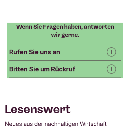
Wenn Sie Fragen haben, antworten
wir gerne.
Rufen Sie uns an
Bitten Sie um Rückruf
Kundenbetreuung
069 7171 9191
K
Pflichtfelder
o
n
Lesenswert
Was ist Ihre
t
Bitte geben Sie ein Thema mit
maximal 120 Zeichen ein.
a
Frage?
k
Neues aus der nachhaltigen Wirtschaft
t