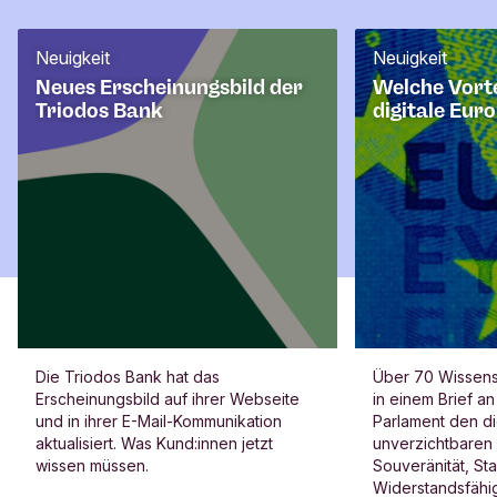
a
r
Neuigkeit
Neuigkeit
Neues Erscheinungsbild der
Welche Vorte
Triodos Bank
digitale Eur
Die Triodos Bank hat das
Über 70 Wissensc
Erscheinungsbild auf ihrer Webseite
in einem Brief a
und in ihrer E-Mail-Kommunikation
Parlament den di
aktualisiert. Was Kund:innen jetzt
unverzichtbaren 
wissen müssen.
Souveränität, Sta
Widerstandsfähig