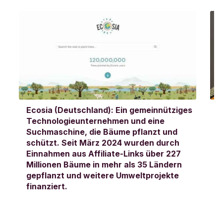
Ecosia (Deutschland): Ein gemeinnütziges
Technologieunternehmen und eine
a
Suchmaschine, die Bäume pflanzt und
W
schützt. Seit März 2024 wurden durch
D
Einnahmen aus Affiliate-Links über 227
K
Millionen Bäume in mehr als 35 Ländern
u
gepflanzt und weitere Umweltprojekte
v
finanziert.
K
s
f
L