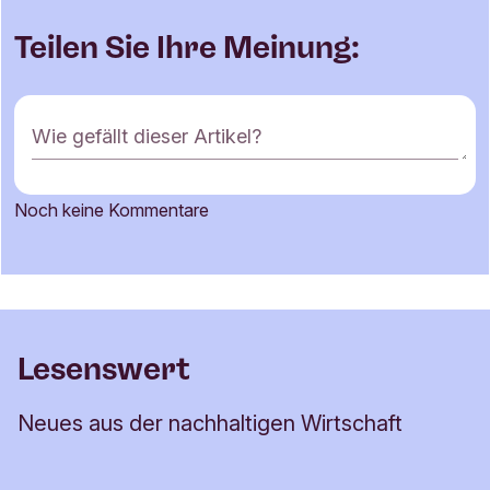
Teilen Sie Ihre Meinung:
K
Wie gefällt dieser Artikel?
o
m
m
Noch keine Kommentare
e
Name
n
t
a
r
E-Mail-Adresse
f
Lesenswert
o
r
Neues aus der nachhaltigen Wirtschaft
m
u
l