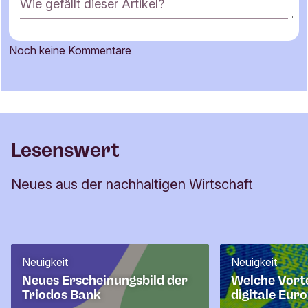
K
Wie gefällt dieser Artikel?
o
m
m
Noch keine Kommentare
e
Name
n
t
a
r
E-Mail-Adresse
f
Lesenswert
o
r
Neues aus der nachhaltigen Wirtschaft
m
u
l
a
r
Neuigkeit
Neuigkeit
Neues Erscheinungsbild der
Welche Vorte
Triodos Bank
digitale Eur