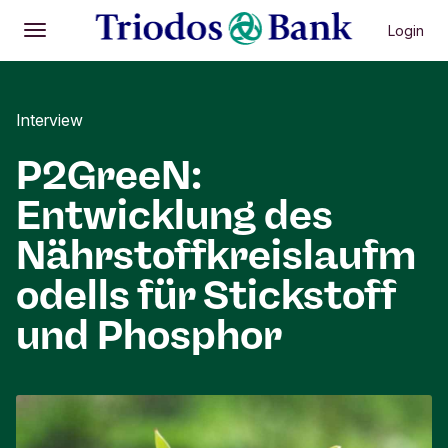
Login
Öffnen
Hauptmenü
Interview
P2GreeN:
Entwicklung des
Nährstoffkreislaufm
odells für Stickstoff
und Phosphor