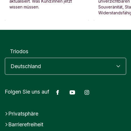
aktualisiert. Was Kund:innen jetzt
unverzichtbaren 
wissen müssen.
Souveränität, Sta
Widerstandsfähig
Stegeman erklärt
Bank mit unterze
Triodos
Facebook
Youtube
Instagram
Folgen Sie uns auf
Privatsphäre
Barrierefreiheit