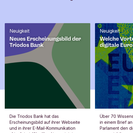
u
l
a
r
Neuigkeit
Neuigkeit
Neues Erscheinungsbild der
Welche Vorte
Triodos Bank
digitale Eur
Die Triodos Bank hat das
Über 70 Wissensc
Erscheinungsbild auf ihrer Webseite
in einem Brief a
und in ihrer E-Mail-Kommunikation
Parlament den di