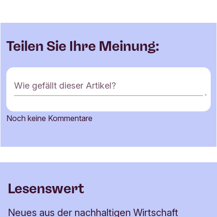
Teilen Sie Ihre Meinung:
K
Wie gefällt dieser Artikel?
o
m
m
Noch keine Kommentare
e
Name
n
t
a
r
E-Mail-Adresse
f
Lesenswert
o
r
Neues aus der nachhaltigen Wirtschaft
m