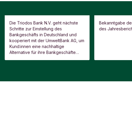
Pressemitteilung
Pressemitteilun
Die Triodos Bank N.V. geht nächste
Bekanntgabe der
Schritte zur Einstellung des
des Jahresberic
Triodos Bank N.V.
Jahresberic
Bankgeschäfts in Deutschland und
Deutschland unterstützt
veröffentlic
kooperiert mit der UmweltBank AG, um
Kund:innen beim Wechsel
Kund:innen eine nachhaltige
zur UmweltBank AG
Alternative für ihre Bankgeschäfte
aufzuzeigen.