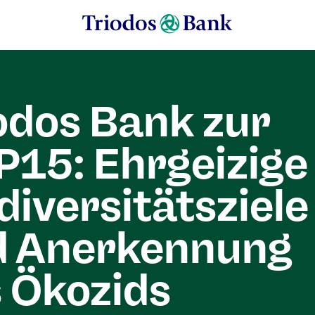
odos Bank zur
15: Ehrgeizige
diversitätsziele
d Anerkennung
 Ökozids