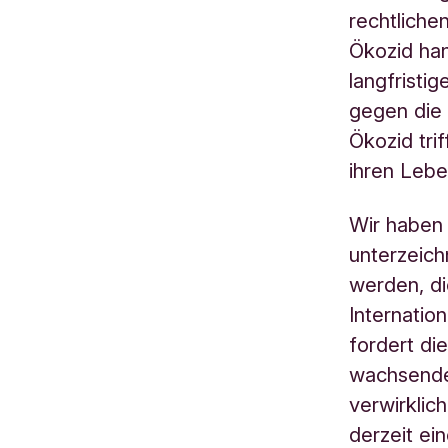
rechtliche
Ökozid han
langfristi
gegen die
Ökozid tri
ihren Lebe
Wir haben
unterzeich
werden, d
Internatio
fordert di
wachsenden
verwirklic
derzeit ei