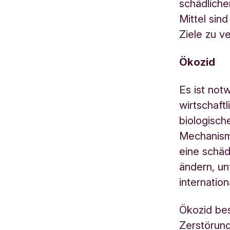
schädliche
Mittel sin
Ziele zu ve
Ökozid
Es ist not
wirtschaft
biologisch
Mechanism
eine schäd
ändern, un
internatio
Ökozid be
Zerstörung