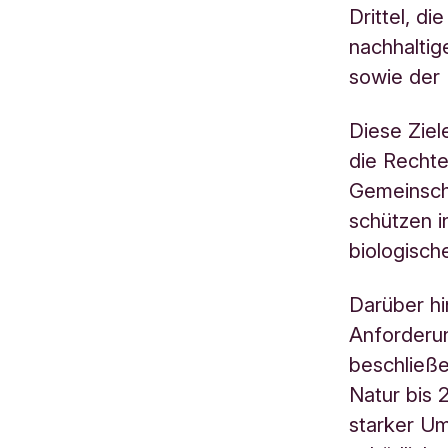
Drittel, d
nachhaltig
sowie der 
Diese Ziel
die Rechte
Gemeinscha
schützen 
biologische
Darüber hi
Anforderun
beschließe
Natur bis 
starker U