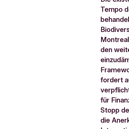
Tempo de
behandel
Biodivers
Montreal
den weite
einzudäm
Framewor
fordert a
verpflic
für Fina
Stopp de
die Aner