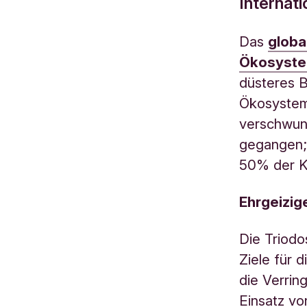
Internati
Das
globa
Ökosyste
düsteres B
Ökosystem
verschwun
gegangen; 
50% der Ko
Ehrgeizig
Die Triod
Ziele für 
die Verrin
Einsatz vo