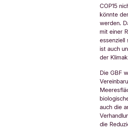
COP15 nich
könnte der
werden. Da
mit einer 
essenziell
ist auch u
der Klimak
Die GBF wi
Vereinbar
Meeresfläc
biologisch
auch die a
Verhandlun
die Reduzi