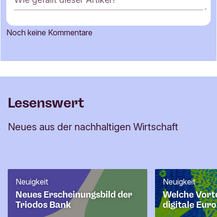
o
m
m
Noch keine Kommentare
e
Name
n
t
a
r
E-Mail-Adresse
f
Lesenswert
o
r
Neues aus der nachhaltigen Wirtschaft
m
u
l
a
r
Neuigkeit
Neuigkeit
Neues Erscheinungsbild der
Welche Vorte
Triodos Bank
digitale Eur