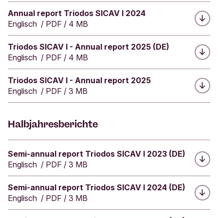
t
Herunterladen:
Annual report Triodos SICAV I 2024
e
Englisch
/
PDF
/
4 MB
"
Herunterladen:
Triodos SICAV I - Annual report 2025 (DE)
Englisch
/
PDF
/
4 MB
Herunterladen:
Triodos SICAV I - Annual report 2025
Englisch
/
PDF
/
3 MB
Halbjahresberichte
Herunterladen:
Semi-annual report Triodos SICAV I 2023 (DE)
Englisch
/
PDF
/
3 MB
Herunterladen:
Semi-annual report Triodos SICAV I 2024 (DE)
Englisch
/
PDF
/
3 MB