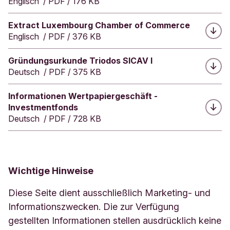
Englisch
/
PDF
/
176 KB
Herunterladen:
Extract Luxembourg Chamber of Commerce
Englisch
/
PDF
/
376 KB
Herunterladen:
Gründungsurkunde Triodos SICAV I
Deutsch
/
PDF
/
375 KB
Herunterladen:
Informationen Wertpapiergeschäft -
Investmentfonds
Deutsch
/
PDF
/
728 KB
Wichtige Hinweise
Diese Seite dient ausschließlich Marketing- und
Informationszwecken. Die zur Verfügung
gestellten Informationen stellen ausdrücklich keine