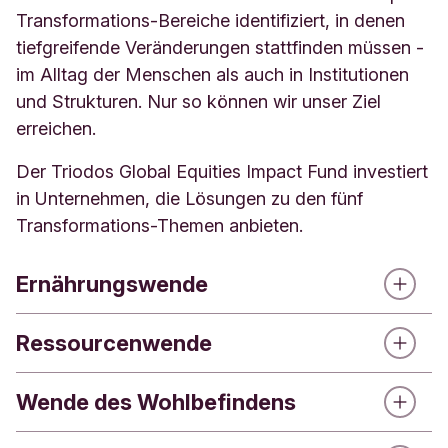
Transformations-Bereiche identifiziert, in denen
tiefgreifende Veränderungen stattfinden müssen -
im Alltag der Menschen als auch in Institutionen
und Strukturen. Nur so können wir unser Ziel
erreichen.
Der Triodos Global Equities Impact Fund investiert
in Unternehmen, die Lösungen zu den fünf
Transformations-Themen anbieten.
Ernährungswende
Ressourcenwende
Statt Gewinnmaximierung: Ein Lebensmittelsystem
aus regenerativer Landwirtschaft, fairen
Lieferketten und gesunder Ernährung.
Wende des Wohlbefindens
Statt Ausbeutung (Entnahme - Nutzung -
Entsorgung) zu einer Wirtschaft, in der