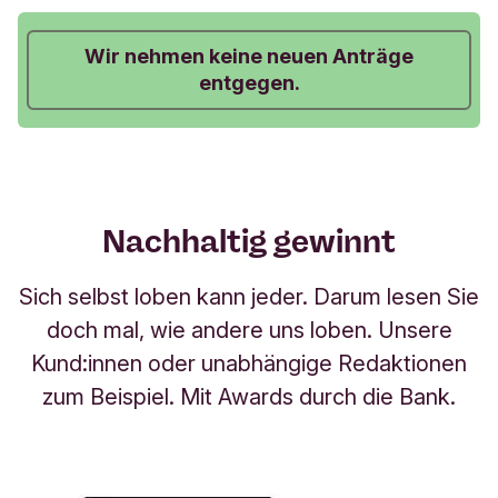
Kundenkategorie
Wir nehmen keine neuen Anträge
entgegen.
Vertriebsstrategie
Reines Ausführungsg
Kenntnisse & Erfahrungen
Basiskenntnisse und/oder 
Nachhaltig gewinnt
Der Anleger kann Verl
Finanzielle Verlusttragfähigkeit
Verlust des ei
Sich selbst loben kann jeder. Darum lesen Sie
doch mal, wie andere uns loben. Unsere
Kund:innen oder unabhängige Redaktionen
Anlageziele
zum Beispiel. Mit Awards durch die Bank.
Mindestanlagehorizont