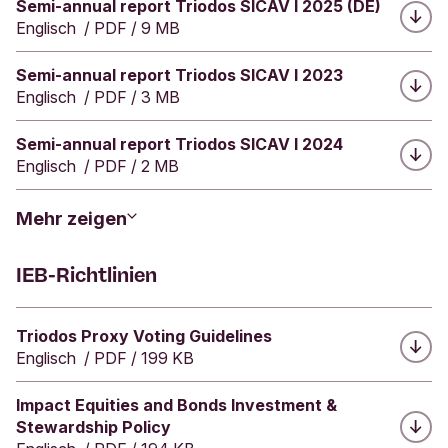
Herunterladen:
Semi-annual report Triodos SICAV I 2025 (DE)
Englisch
/
PDF
/
9 MB
Herunterladen:
Semi-annual report Triodos SICAV I 2023
Englisch
/
PDF
/
3 MB
Herunterladen:
Semi-annual report Triodos SICAV I 2024
Englisch
/
PDF
/
2 MB
Mehr zeigen
IEB-Richtlinien
Herunterladen:
Triodos Proxy Voting Guidelines
Englisch
/
PDF
/
199 KB
Herunterladen:
Impact Equities and Bonds Investment &
Stewardship Policy