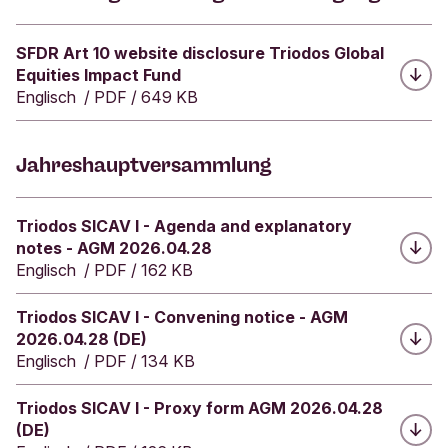
i
s
Herunterladen:
2
SFDR Art 10 website disclosure Triodos Global
0
Equities Impact Fund
2
Englisch
/
PDF
/
649 KB
5
:
G
Jahreshauptversammlung
e
w
i
Herunterladen:
Triodos SICAV I - Agenda and explanatory
n
notes - AGM 2026.04.28
n
Englisch
/
PDF
/
162 KB
e
r
Herunterladen:
Triodos SICAV I - Convening notice - AGM
i
2026.04.28 (DE)
n
Englisch
/
PDF
/
134 KB
d
e
Herunterladen:
Triodos SICAV I - Proxy form AGM 2026.04.28
r
(DE)
K