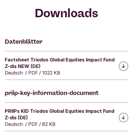
e
Expertenjury haben wir besonders wirksame,
vergeben werden, desto mehr Potenzial hat der
r
Downloads
beispielhafte Beiträge zur Transformation geleistet,
Fonds – und kann damit umso mehr echte
d
e
damit Vorbildcharakter erworben und richtige
Wirkung erzielen. Alle sieben Fonds von Triodos
n
Signale in ihre Branche und darüber hinaus
Investment Management erhielten die top 3-
M
gesendet.
Sterne-Wertung.
i
Datenblätter
t
a
r
Herunterladen:
Factsheet Triodos Global Equities Impact Fund
b
Z-dis NEW (DE)
e
Deutsch
/
PDF
/
1022 KB
i
t
e
priip-key-information-document
r
D
e
Herunterladen:
PRIIPs KID Triodos Global Equities Impact Fund
u
Z-dis (DE)
t
Deutsch
/
PDF
/
82 KB
s
c