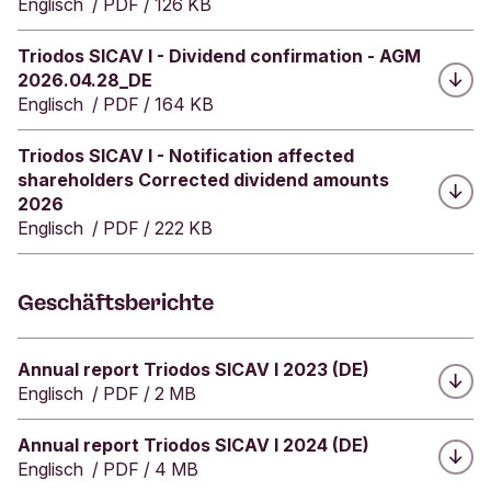
a
Englisch
/
PDF
/
126 KB
t
e
Herunterladen:
Triodos SICAV I - Dividend confirmation - AGM
g
2026.04.28_DE
o
Englisch
/
PDF
/
164 KB
r
i
Herunterladen:
Triodos SICAV I - Notification affected
e
shareholders Corrected dividend amounts
"
2026
K
Englisch
/
PDF
/
222 KB
r
e
d
Geschäftsberichte
i
t
i
Herunterladen:
Annual report Triodos SICAV I 2023 (DE)
n
Englisch
/
PDF
/
2 MB
s
t
i
Herunterladen:
Annual report Triodos SICAV I 2024 (DE)
t
Englisch
/
PDF
/
4 MB
u