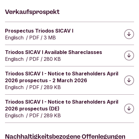
h
Verkaufsprospekt
e
r
N
Herunterladen:
Prospectus Triodos SICAV I
a
Englisch
/
PDF
/
3 MB
c
h
h
Herunterladen:
Triodos SICAV I Available Shareclasses
a
Englisch
/
PDF
/
280 KB
l
t
Herunterladen:
Triodos SICAV I - Notice to Shareholders April
i
2026 prospectus - 2 March 2026
g
Englisch
/
PDF
/
289 KB
k
e
Herunterladen:
Triodos SICAV I - Notice to Shareholders April
i
2026 prospectus (DE)
t
Englisch
/
PDF
/
289 KB
s
p
r
e
Nachhaltigkeitsbezogene Offenlegungen