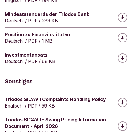
Englisch
/
PDF
/
194 KB
Herunterladen:
Mindeststandards der Triodos Bank
Deutsch
/
PDF
/
239 KB
Herunterladen:
Position zu Finanzinstituten
Deutsch
/
PDF
/
1 MB
Herunterladen:
Investmentansatz
Deutsch
/
PDF
/
68 KB
Sonstiges
Herunterladen:
Triodos SICAV I Complaints Handling Policy
Englisch
/
PDF
/
59 KB
Herunterladen:
Triodos SICAV I - Swing Pricing Information
Document - April 2026