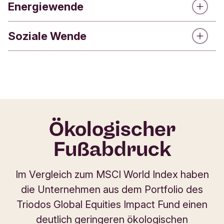
Ressourcen wertgeschätzt und umsichtig genutzt
Energiewende
Statt Fokus auf materielle Befriedigung: Eine
werden.
Wirtschaft, die das Wohlbefinden der Menschen
wertschätzt und fördert.
Soziale Wende
Statt Energieerzeugung aus fossilen Brennstoffen:
Erneuerbare Energien und effiziente Verteilung &
Nutzung.
Statt Wettbewerb und Spaltung: Eine Gesellschaft,
die auf Solidarität und Zusammenarbeit beruht und
diese unterstützt.
Ökologischer
Fußabdruck
Im Vergleich zum MSCI World Index haben
die Unternehmen aus dem Portfolio des
Triodos Global Equities Impact Fund einen
deutlich geringeren ökologischen