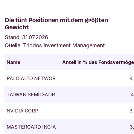
Die fünf Positionen mit dem gröβten
Gewicht
Stand: 31.07.2026
Quelle: Triodos Investment Management
Name
Anteil in % des Fondsvermög
PALO ALTO NETWOR
4
TAIWAN SEMIC-ADR
4
NVIDIA CORP
3
MASTERCARD INC-A
3