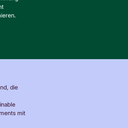
nt
ieren.
nd, die
inable
tments mit