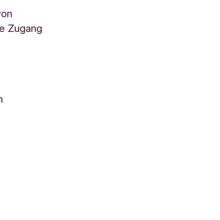
von
ge Zugang
n
n