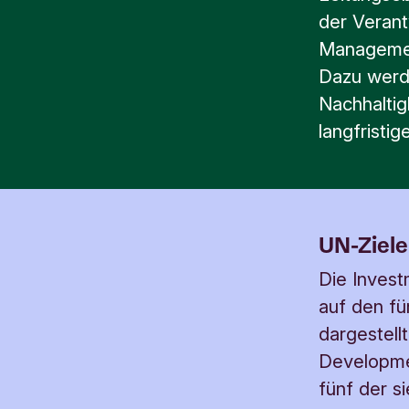
der Verant
Managemen
Dazu werd
Nachhaltig
langfristig
UN-Ziele
Die Invest
auf den fü
dargestell
Developmen
fünf der s