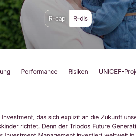
R-cap
R-dis
kung
Performance
Risiken
UNICEF-Proj
n Investment, das sich explizit an die Zukunft uns
kinder richtet. Denn der Triodos Future Generat
s Investment Management investiert weltweit in