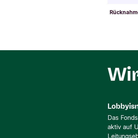
Rücknahme
Wi
Lobbyism
Das Fonds
aktiv auf 
Leitungse