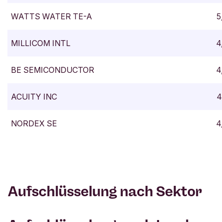
WATTS WATER TE-A
5
MILLICOM INTL
4
BE SEMICONDUCTOR
4
ACUITY INC
4
NORDEX SE
4
Aufschlüsselung nach Sektor