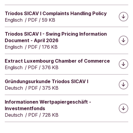
Herunterladen:
Triodos SICAV I Complaints Handling Policy
Englisch
/
PDF
/
59 KB
Herunterladen:
Triodos SICAV I - Swing Pricing Information
Document - April 2026
Englisch
/
PDF
/
176 KB
Herunterladen:
Extract Luxembourg Chamber of Commerce
Englisch
/
PDF
/
376 KB
Herunterladen:
Gründungsurkunde Triodos SICAV I
Deutsch
/
PDF
/
375 KB
Herunterladen:
Informationen Wertpapiergeschäft -
Investmentfonds
Deutsch
/
PDF
/
728 KB