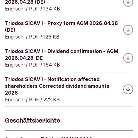
2026.04.28 (DE)
n
Englisch
/
PDF
/
134 KB
n
e
Herunterladen:
Triodos SICAV I - Proxy form AGM 2026.04.28
r
i
(DE)
n
Englisch
/
PDF
/
126 KB
d
e
Herunterladen:
Triodos SICAV I - Dividend confirmation - AGM
r
2026.04.28_DE
K
Englisch
/
PDF
/
164 KB
a
t
Herunterladen:
Triodos SICAV I - Notification affected
e
shareholders Corrected dividend amounts
g
2026
o
Englisch
/
PDF
/
222 KB
r
i
e
Geschäftsberichte
"
K
r