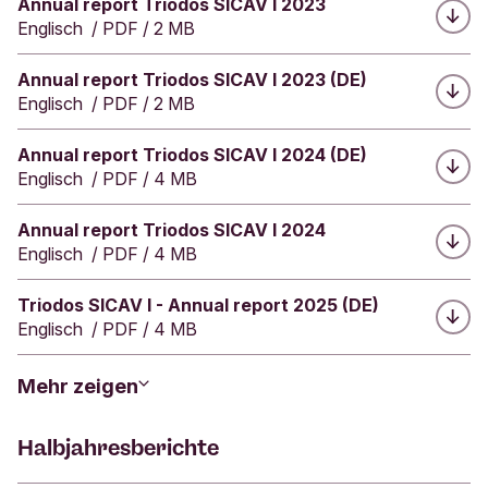
Herunterladen:
Annual report Triodos SICAV I 2023
e
Englisch
/
PDF
/
2 MB
d
i
t
Herunterladen:
Annual report Triodos SICAV I 2023 (DE)
i
Englisch
/
PDF
/
2 MB
n
s
Herunterladen:
Annual report Triodos SICAV I 2024 (DE)
t
Englisch
/
PDF
/
4 MB
i
t
Herunterladen:
Annual report Triodos SICAV I 2024
u
Englisch
/
PDF
/
4 MB
t
e
"
Herunterladen:
Triodos SICAV I - Annual report 2025 (DE)
Englisch
/
PDF
/
4 MB
Mehr zeigen
Halbjahresberichte