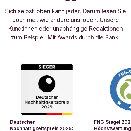
Finanzielle Verlusttragfähigkeit
Verlust des ei
Sich selbst loben kann jeder. Darum lesen Sie
doch mal, wie andere uns loben. Unsere
Kund:innen oder unabhängige Redaktionen
Anlageziele
zum Beispiel. Mit Awards durch die Bank.
Mindestanlagehorizont
Z
e
i
g
e
d
i
e
I
Deutscher
FNG-Siegel 202
n
Nachhaltigkeitspreis 2025:
Höchstwertung 
f