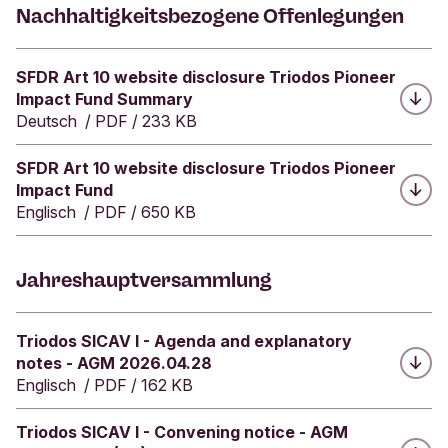
Nachhaltigkeitsbezogene Offenlegungen
i
g
k
Herunterladen:
SFDR Art 10 website disclosure Triodos Pioneer
e
Impact Fund Summary
i
Deutsch
/
PDF
/
233 KB
t
s
p
Herunterladen:
SFDR Art 10 website disclosure Triodos Pioneer
r
Impact Fund
e
Englisch
/
PDF
/
650 KB
i
s
2
Jahreshauptversammlung
0
2
5
Herunterladen:
Triodos SICAV I - Agenda and explanatory
:
notes - AGM 2026.04.28
G
Englisch
/
PDF
/
162 KB
e
w
Herunterladen:
Triodos SICAV I - Convening notice - AGM
i