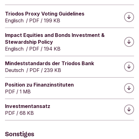
Herunterladen:
Triodos Proxy Voting Guidelines
Englisch
/
PDF
/
199 KB
Herunterladen:
Impact Equities and Bonds Investment &
Stewardship Policy
Englisch
/
PDF
/
194 KB
Herunterladen:
Mindeststandards der Triodos Bank
Deutsch
/
PDF
/
239 KB
Herunterladen:
Position zu Finanzinstituten
PDF
/
1 MB
Herunterladen:
Investmentansatz
PDF
/
68 KB
Sonstiges