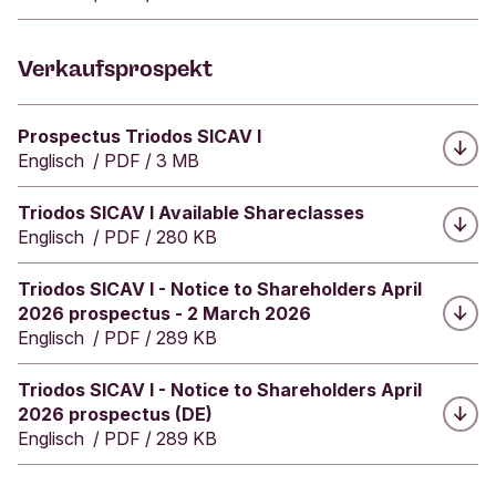
nachhaltigen Wirkung ist der Fonds vorbildlich:
e
i
Triodos übt seine Stimmrechte auf
t
Hauptversammlungen aus und spricht mit
Verkaufsprospekt
e
Unternehmen, wenn sich deren Nachhaltigkeit
r
verschlechtert."
D
Herunterladen:
Prospectus Triodos SICAV I
e
Englisch
/
PDF
/
3 MB
u
ECOreporter Website, 19. Februar 2025
t
Herunterladen:
Triodos SICAV I Available Shareclasses
s
Englisch
/
PDF
/
280 KB
c
h
e
Herunterladen:
Triodos SICAV I - Notice to Shareholders April
r
2026 prospectus - 2 March 2026
N
Englisch
/
PDF
/
289 KB
a
c
Herunterladen:
Triodos SICAV I - Notice to Shareholders April
h
2026 prospectus (DE)
h
Englisch
/
PDF
/
289 KB
a
l
t