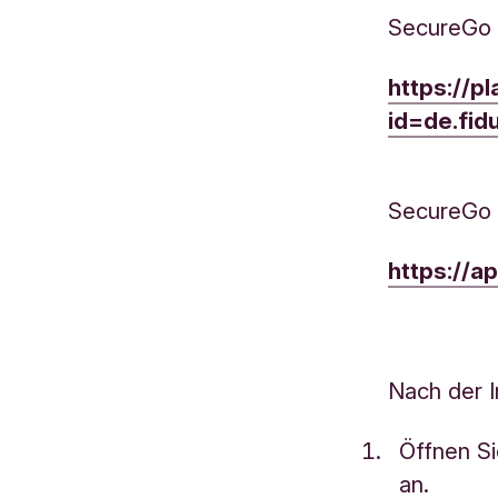
SecureGo 
https://p
id=de.fid
SecureGo 
https://
Nach der I
Öffnen Si
an.