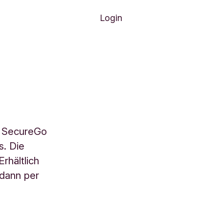
Login
e SecureGo
s. Die
rhältlich
 dann per