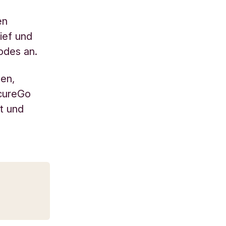
en
ief und
odes an.
en,
ecureGo
it und