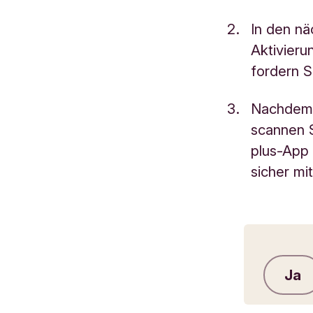
In den nä
Aktivieru
fordern S
Nachdem 
scannen 
plus-App 
sicher mi
Ja