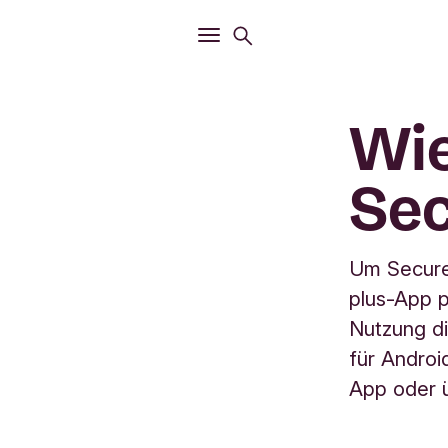
Öffnen
Suchmenü
Öffnen
Hauptmenü
Wie
Sec
Um Secure
plus-App p
Nutzung di
für Androi
App oder 