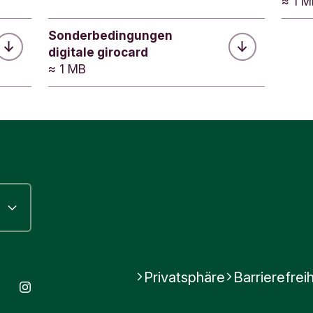
≈ 1 
elöst werden.
 finden Sie auf der Website des KUNO Sperrdie
Sonderbedingungen
digitale girocard
≈ 1 MB
mer bereithalten
i fragt nach der Folgenummer Ihrer Karte.
 diese:
iben, das Sie mit der Karte erhalten haben
den Zahlungsdetails in der App.
50031000/Kto.Nr./0/1226
ummer ist in diesem Fall: 0
Privatsphäre
Barrierefreih
book
Youtube
Instagram
War diese Antwort hilfreich?