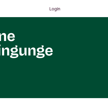
Login
ne
ingunge