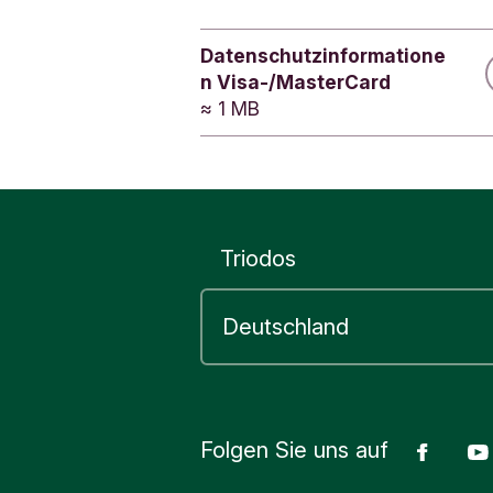
mehr eing
Mehr Infos
Datenschutzinformatione
n Visa-/MasterCard
≈ 1 MB
3. Folgenum
Die Polize
Sie finden
im Schre
Triodos
oder in 
Beispiel: 
Die Folgen
Folgen Sie uns auf
Face