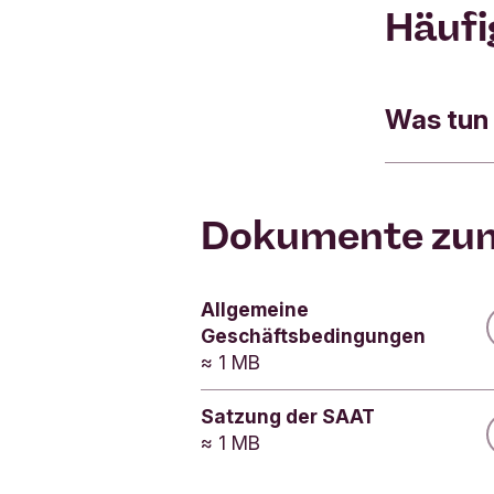
Häufi
Was tun 
Wenn Ihre 
Dokumente zu
1. Karte sof
Rufen Sie 
Allgemeine
Wichtig: D
Geschäftsbedingungen
Unterschri
≈ 1 MB
Satzung der SAAT
2. Lastschr
≈ 1 MB
Melden Sie
beantrage