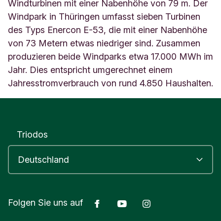
h
Windturbinen mit einer Nabenhöhe von 79 m. Der
l
Windpark in Thüringen umfasst sieben Turbinen
a
des Typs Enercon E-53, die mit einer Nabenhöhe
n
von 73 Metern etwas niedriger sind. Zusammen
d
produzieren beide Windparks etwa 17.000 MWh im
Jahr. Dies entspricht umgerechnet einem
Jahresstromverbrauch von rund 4.850 Haushalten.
Triodos
Facebook
Youtube
Instagram
Folgen Sie uns auf