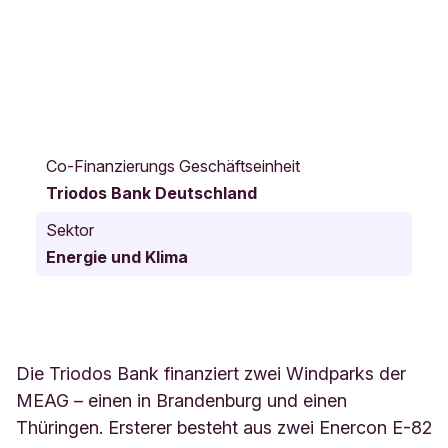
G
e
Co-Finanzierungs Geschäftseinheit
i
Triodos Bank Deutschland
s
l
Sektor
e
Energie und Klima
d
e
n
D
e
u
Die Triodos Bank finanziert zwei Windparks der
t
MEAG – einen in Brandenburg und einen
s
Thüringen. Ersterer besteht aus zwei Enercon E-82
c