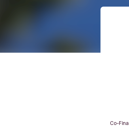
O
t
Co-Fina
t