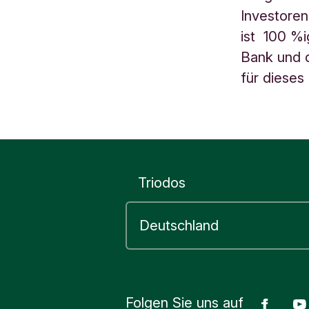
d
Investoren
ist 100 %
Bank und d
für dieses
Triodos
Folgen Sie uns auf
Face