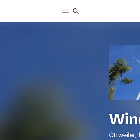
Öffnen
Suchmenü
Öffnen
Hauptmenü
Win
Ottweiler,