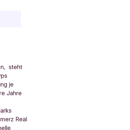
n, steht
Typs
ng je
re Jahre
parks
mmerz Real
nelle