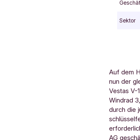
Geschäf
w
e
Sektor
i
l
e
r
D
e
Auf dem H
u
nun der g
t
s
Vestas V-1
c
Windrad 3
h
durch die 
l
schlüsself
a
erforderli
n
AG geschäf