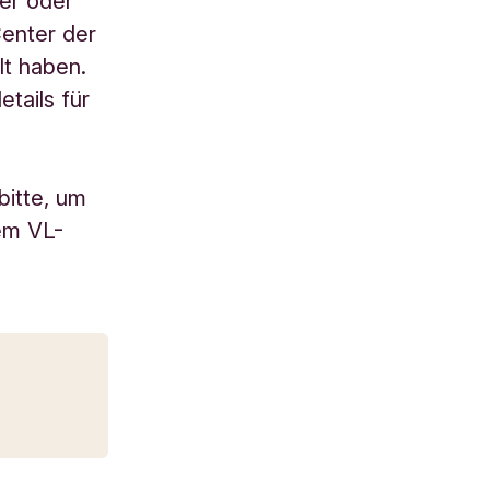
mer oder
enter der
t haben.
tails für
bitte, um
rem VL-