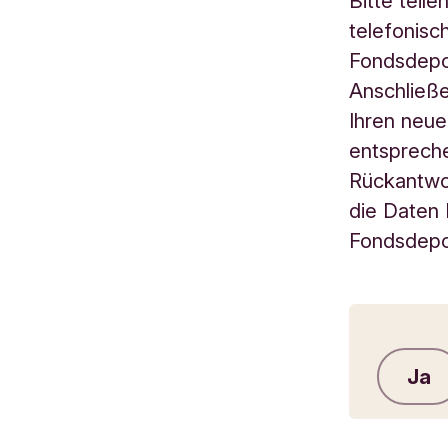
Bitte teil
telefonis
Fondsdepo
Anschließe
Ihren neue
entspreche
Rückantwor
die Daten 
Fondsdepot
Ja