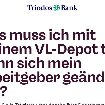
 muss ich mit
nem VL-Depot 
n sich mein
eitgeber geänd
?